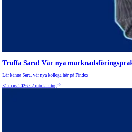
Träffa Sara! Vår nya marknadsföringspra
Lär känna Sara, vår nya kollega här på Findex.
31 mars 2026 · 2 min läsning