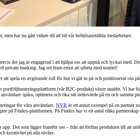
 men har nu gått vidare till att bli vår heltidsanställda medarbetare.
 precis det jag är engagerad i att hjälpa oss att uppnå och lyckas med. 
ll private banking. Jag ser fram emot att arbeta med teamet!
 att spela en avgörande roll för hur vi går in på och positionerar oss 
år portföljhanteringsplattform (vår B2C-produkt) växer snabbt. Vi har bi
användare spåra, optimera och öka sitt nettovärde på en och samma platt
teringar för våra användare.
NVR
är ett annat exempel på en partner so
gare på Findex-plattformen. På Findex har vi ett antal olika partnerskap
 upp. Det som ligger framför oss – från att förfina produkten till att utö
h kreativitet på alla nivåer.