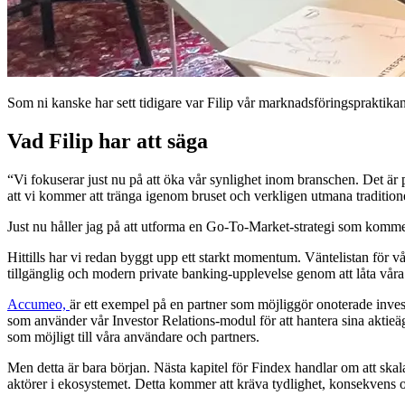
Som ni kanske har sett tidigare var Filip vår marknadsföringspraktikant,
Vad Filip har att säga
“Vi fokuserar just nu på att öka vår synlighet inom branschen. Det är
att vi kommer att tränga igenom bruset och verkligen utmana traditione
Just nu håller jag på att utforma en Go-To-Market-strategi som kommer
Hittills har vi redan byggt upp ett starkt momentum. Väntelistan för v
tillgänglig och modern private banking-upplevelse genom att låta våra 
Accumeo,
är ett exempel på en partner som möjliggör onoterade inves
som använder vår Investor Relations-modul för att hantera sina aktieä
som möjligt till våra användare och partners.
Men detta är bara början. Nästa kapitel för Findex handlar om att skala
aktörer i ekosystemet. Detta kommer att kräva tydlighet, konsekvens oc