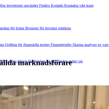
Hur investerare använder Findex
Kontakt
Kontakta vårt team
psbas för bolag
Resurser för investor relations
sta
Ordlista för finansiella termer
Finanstrender
Skarpa analyser av vart
ställda marknadsförare
 på vanliga frågor
Jämförelser
Se hur Findex mäter sig