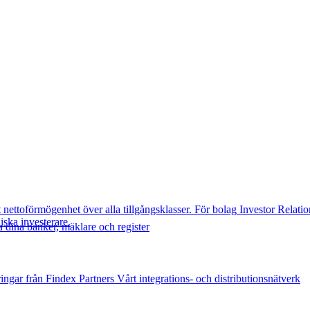
t nettoförmögenhet över alla tillgångsklasser.
För bolag
Investor Relatio
diska investerare.
 dina banker, mäklare och register
ingar från Findex
Partners
Vårt integrations- och distributionsnätverk