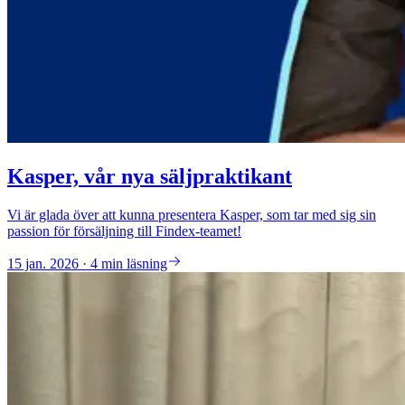
Kasper, vår nya säljpraktikant
Vi är glada över att kunna presentera Kasper, som tar med sig sin
passion för försäljning till Findex-teamet!
15 jan. 2026 · 4 min läsning