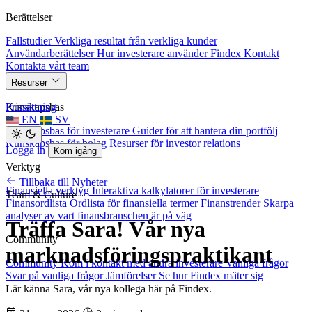
Berättelser
Fallstudier
Verkliga resultat från verkliga kunder
Användarberättelser
Hur investerare använder Findex
Kontakt
Kontakta vårt team
Resurser
Kunskapsbas
Prissättning
EN
SV
Kunskapsbas för investerare
Guider för att hantera din portfölj
Kunskapsbas för bolag
Resurser för investor relations
Logga in
Kom igång
Verktyg
Tillbaka till Nyheter
Finansiella verktyg
Interaktiva kalkylatorer för investerare
Team & Culture
Finansordlista
Ordlista för finansiella termer
Finanstrender
Skarpa
analyser av vart finansbranschen är på väg
Träffa Sara! Vår nya
Community
marknadsföringspraktikant
Community
Kom i kontakt med andra investerare
Vanliga frågor
Svar på vanliga frågor
Jämförelser
Se hur Findex mäter sig
Lär känna Sara, vår nya kollega här på Findex.