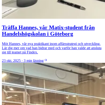
Träffa Hannes, vår Matix-student från
Handelshögskolan i Göteborg
Möt Hannes, vår nya praktikant inom affärsstrategi och utveckling.
Lär dig mer om vad han bidrar med och varför han valde att ansluta
sig till teamet på Findex.
23 okt. 2025 · 3 min läsning