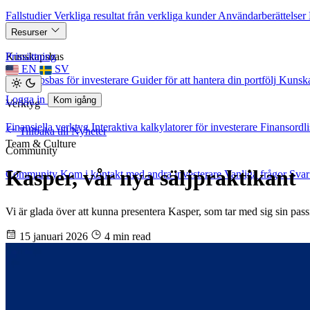
Fallstudier
Verkliga resultat från verkliga kunder
Användarberättelser
Resurser
Kunskapsbas
Prissättning
EN
SV
Kunskapsbas för investerare
Guider för att hantera din portfölj
Kunska
Logga in
Kom igång
Verktyg
Finansiella verktyg
Interaktiva kalkylatorer för investerare
Finansordli
Tillbaka till Nyheter
Team & Culture
Community
Kasper, vår nya säljpraktikant
Community
Kom i kontakt med andra investerare
Vanliga frågor
Svar
Vi är glada över att kunna presentera Kasper, som tar med sig sin passi
15 januari 2026
4 min read