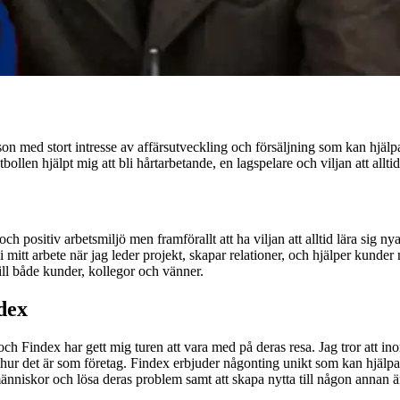
son med stort intresse av affärsutveckling och försäljning som kan hjäl
tbollen hjälpt mig att bli hårtarbetande, en lagspelare och viljan att alltid 
 positiv arbetsmiljö men framförallt att ha viljan att alltid lära sig nya s
mig i mitt arbete när jag leder projekt, skapar relationer, och hjälper ku
till både kunder, kollegor och vänner.
ndex
, och Findex har gett mig turen att vara med på deras resa. Jag tror att in
ur det är som företag. Findex erbjuder någonting unikt som kan hjälpa al
människor och lösa deras problem samt att skapa nytta till någon annan än