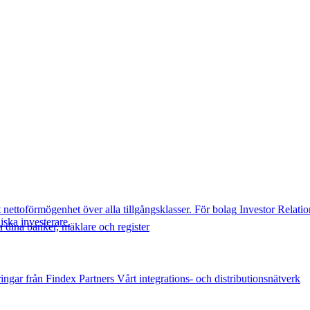
t nettoförmögenhet över alla tillgångsklasser.
För bolag
Investor Relatio
diska investerare.
 dina banker, mäklare och register
ingar från Findex
Partners
Vårt integrations- och distributionsnätverk