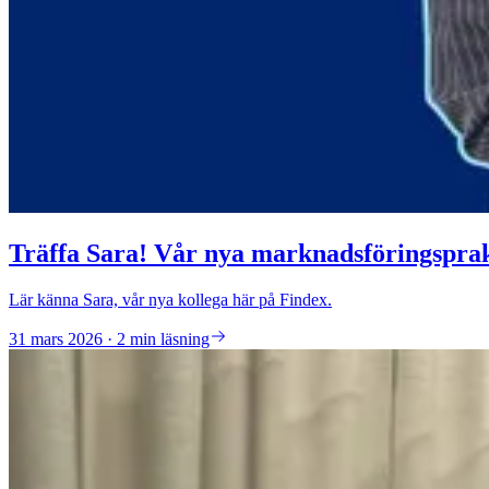
Träffa Sara! Vår nya marknadsföringspra
Lär känna Sara, vår nya kollega här på Findex.
31 mars 2026 · 2 min läsning