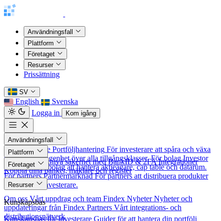
Användningsfall
Plattform
Företaget
Resurser
Prissättning
SV
English
Svenska
Logga in
Kom igång
Användningsfall
För investerare
Portföljhantering
För investerare att spåra och växa
Plattform
sitt nettoförmögenhet över alla tillgångsklasser.
För bolag
Investor
Säkerhet
Banknivå säkerhet med BankID & 2FA
Integrationer
Företaget
Relations
För bolag att hantera aktieägare, cap table och datarum.
Koppla dina banker, mäklare och register
För partners
Partnermarknad
För partners att distribuera produkter
Om oss
till nordiska investerare.
Resurser
Om oss
Vårt uppdrag och team
Findex Nyheter
Nyheter och
Kunskapsbas
uppdateringar från Findex
Partners
Vårt integrations- och
distributionsnätverk
Kunskapsbas för investerare
Guider för att hantera din portfölj