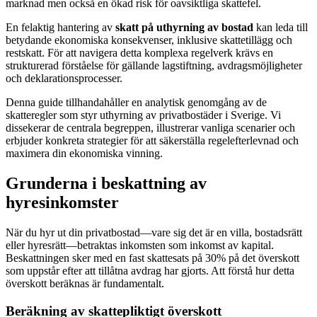
marknad men också en ökad risk för oavsiktliga skattefel.
En felaktig hantering av
skatt på uthyrning av bostad
kan leda till
betydande ekonomiska konsekvenser, inklusive skattetillägg och
restskatt. För att navigera detta komplexa regelverk krävs en
strukturerad förståelse för gällande lagstiftning, avdragsmöjligheter
och deklarationsprocesser.
Denna guide tillhandahåller en analytisk genomgång av de
skatteregler som styr uthyrning av privatbostäder i Sverige. Vi
dissekerar de centrala begreppen, illustrerar vanliga scenarier och
erbjuder konkreta strategier för att säkerställa regelefterlevnad och
maximera din ekonomiska vinning.
Grunderna i beskattning av
hyresinkomster
När du hyr ut din privatbostad—vare sig det är en villa, bostadsrätt
eller hyresrätt—betraktas inkomsten som inkomst av kapital.
Beskattningen sker med en fast skattesats på 30% på det överskott
som uppstår efter att tillåtna avdrag har gjorts. Att förstå hur detta
överskott beräknas är fundamentalt.
Beräkning av skattepliktigt överskott