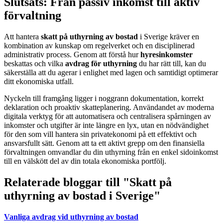
Slutsats: Från passiv inkomst till aktiv
förvaltning
Att hantera
skatt på uthyrning av bostad
i Sverige kräver en
kombination av kunskap om regelverket och en disciplinerad
administrativ process. Genom att förstå hur
hyresinkomster
beskattas och vilka
avdrag för uthyrning
du har rätt till, kan du
säkerställa att du agerar i enlighet med lagen och samtidigt optimerar
ditt ekonomiska utfall.
Nyckeln till framgång ligger i noggrann dokumentation, korrekt
deklaration och proaktiv skatteplanering. Användandet av moderna
digitala verktyg för att automatisera och centralisera spårningen av
inkomster och utgifter är inte längre en lyx, utan en nödvändighet
för den som vill hantera sin privatekonomi på ett effektivt och
ansvarsfullt sätt. Genom att ta ett aktivt grepp om den finansiella
förvaltningen omvandlar du din uthyrning från en enkel sidoinkomst
till en välskött del av din totala ekonomiska portfölj.
Relaterade bloggar till "Skatt på
uthyrning av bostad i Sverige"
Vanliga avdrag vid uthyrning av bostad