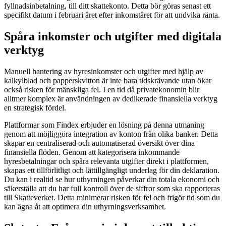
fyllnadsinbetalning, till ditt skattekonto. Detta bör göras senast ett
specifikt datum i februari året efter inkomståret för att undvika ränta.
Spåra inkomster och utgifter med digitala
verktyg
Manuell hantering av hyresinkomster och utgifter med hjälp av
kalkylblad och papperskvitton är inte bara tidskrävande utan ökar
också risken för mänskliga fel. I en tid då privatekonomin blir
alltmer komplex är användningen av dedikerade finansiella verktyg
en strategisk fördel.
Plattformar som Findex erbjuder en lösning på denna utmaning
genom att möjliggöra integration av konton från olika banker. Detta
skapar en centraliserad och automatiserad översikt över dina
finansiella flöden. Genom att kategorisera inkommande
hyresbetalningar och spåra relevanta utgifter direkt i plattformen,
skapas ett tillförlitligt och lättillgängligt underlag för din deklaration.
Du kan i realtid se hur uthyrningen påverkar din totala ekonomi och
säkerställa att du har full kontroll över de siffror som ska rapporteras
till Skatteverket. Detta minimerar risken för fel och frigör tid som du
kan ägna åt att optimera din uthyrningsverksamhet.