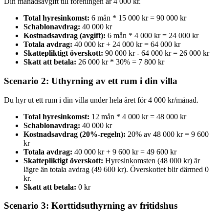
Din månadsavgift till föreningen är 4 000 kr.
Total hyresinkomst:
6 mån * 15 000 kr = 90 000 kr
Schablonavdrag:
40 000 kr
Kostnadsavdrag (avgift):
6 mån * 4 000 kr = 24 000 kr
Totala avdrag:
40 000 kr + 24 000 kr = 64 000 kr
Skattepliktigt överskott:
90 000 kr - 64 000 kr = 26 000 kr
Skatt att betala:
26 000 kr * 30% = 7 800 kr
Scenario 2: Uthyrning av ett rum i din villa
Du hyr ut ett rum i din villa under hela året för 4 000 kr/månad.
Total hyresinkomst:
12 mån * 4 000 kr = 48 000 kr
Schablonavdrag:
40 000 kr
Kostnadsavdrag (20%-regeln):
20% av 48 000 kr = 9 600
kr
Totala avdrag:
40 000 kr + 9 600 kr = 49 600 kr
Skattepliktigt överskott:
Hyresinkomsten (48 000 kr) är
lägre än totala avdrag (49 600 kr). Överskottet blir därmed 0
kr.
Skatt att betala:
0 kr
Scenario 3: Korttidsuthyrning av fritidshus