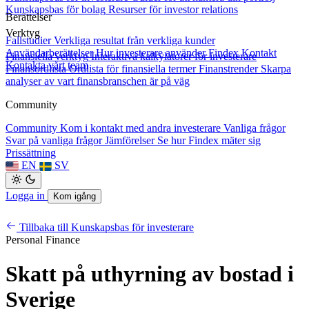
Kunskapsbas för bolag
Resurser för investor relations
Berättelser
Verktyg
Fallstudier
Verkliga resultat från verkliga kunder
Användarberättelser
Hur investerare använder Findex
Kontakt
Finansiella verktyg
Interaktiva kalkylatorer för investerare
Kontakta vårt team
Finansordlista
Ordlista för finansiella termer
Finanstrender
Skarpa
analyser av vart finansbranschen är på väg
Community
Community
Kom i kontakt med andra investerare
Vanliga frågor
Svar på vanliga frågor
Jämförelser
Se hur Findex mäter sig
Prissättning
EN
SV
Logga in
Kom igång
Tillbaka till Kunskapsbas för investerare
Personal Finance
Skatt på uthyrning av bostad i
Sverige