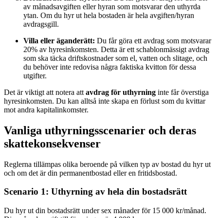
av månadsavgiften eller hyran som motsvarar den uthyrda
ytan. Om du hyr ut hela bostaden är hela avgiften/hyran
avdragsgill.
Villa eller äganderätt:
Du får göra ett avdrag som motsvarar
20% av hyresinkomsten. Detta är ett schablonmässigt avdrag
som ska täcka driftskostnader som el, vatten och slitage, och
du behöver inte redovisa några faktiska kvitton för dessa
utgifter.
Det är viktigt att notera att
avdrag för uthyrning
inte får överstiga
hyresinkomsten. Du kan alltså inte skapa en förlust som du kvittar
mot andra kapitalinkomster.
Vanliga uthyrningsscenarier och deras
skattekonsekvenser
Reglerna tillämpas olika beroende på vilken typ av bostad du hyr ut
och om det är din permanentbostad eller en fritidsbostad.
Scenario 1: Uthyrning av hela din bostadsrätt
Du hyr ut din bostadsrätt under sex månader för 15 000 kr/månad.