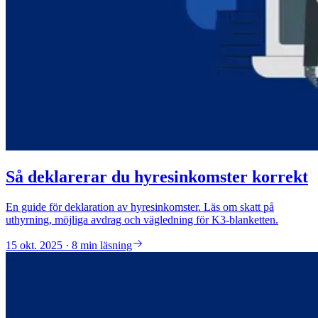
Så deklarerar du hyresinkomster korrekt
En guide för deklaration av hyresinkomster. Läs om skatt på
uthyrning, möjliga avdrag och vägledning för K3-blanketten.
15 okt. 2025 · 8 min läsning