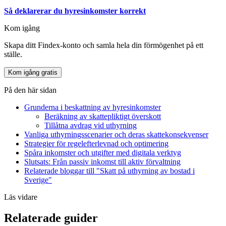
Så deklarerar du hyresinkomster korrekt
Kom igång
Skapa ditt Findex-konto och samla hela din förmögenhet på ett
ställe.
Kom igång gratis
På den här sidan
Grunderna i beskattning av hyresinkomster
Beräkning av skattepliktigt överskott
Tillåtna avdrag vid uthyrning
Vanliga uthyrningsscenarier och deras skattekonsekvenser
Strategier för regelefterlevnad och optimering
Spåra inkomster och utgifter med digitala verktyg
Slutsats: Från passiv inkomst till aktiv förvaltning
Relaterade bloggar till "Skatt på uthyrning av bostad i
Sverige"
Läs vidare
Relaterade guider