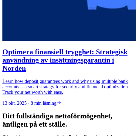
Optimera finansiell trygghet: Strategisk
användning av insättningsgarantin i
Norden
Learn how deposit guarantees work and why using multiple bank
accounts is a smart strategy for security and financial optimization.
Track your net worth with ease.
13 okt. 2025 · 8 min läsning
Ditt fullständiga nettoförmögenhet,
äntligen på ett ställe.