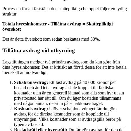
Processen för att fastställa det skattepliktiga beloppet följer en tydlig
struktur:
Totala hyresinkomster - Tillåtna avdrag = Skattepliktigt
överskott
Det är detta överskott som sedan beskattas med 30%.
Tillåtna avdrag vid uthyrning
Lagstiftningen medger två primära avdrag som du kan göra från
dina hyresinkomster. Det är kritiskt att förstå dessa för att inte betala
mer skatt än nödvändigt.
Schablonavdrag:
Ett fast avdrag på 40 000 kronor per
bostad och år. Detta avdrag är inte kopplat till faktiska
kostnader utan är en generell lättnad som alla som hyr ut sin
privatbostad har rätt till. Om du äger bostaden tillsammans
med någon annan, delar ni på schablonavdraget.
Kostnadsavdrag:
Utöver schablonavdraget får du göra
avdrag för de direkta kostnader som är kopplade till
uthyrningen. Vilka kostnader som är avdragsgilla beror på
typen av bostad:
Bostadsrätt eller hyresrätt:
Du får göra avdrag för den del