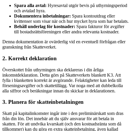
Spara alla avtal:
Hyresavtal utgör bevis på uthyrningsperiod
och avtalad hyra.
Dokumentera inbetalningar:
Spara kontoutdrag eller
kvittenser som visar när och hur mycket hyra som har betalats.
Behåll underlag för kostnader:
Spara fakturor för avgifter
till bostadsrättsföreningen eller andra relevanta kostnader.
Denna dokumentation är ovärderlig vid en eventuell förfrågan eller
granskning från Skatteverket.
2. Korrekt deklaration
Överskottet från uthyrningen ska deklareras i din årliga
inkomstdeklaration. Detta görs på Skatteverkets blankett K3. Att
fylla i blanketten korrekt är avgörande. Felaktigheter kan leda till
förseningsavgifter och skattetillägg. Var noga med att dubbelkolla
alla siffror och beräkningar innan du skickar in deklarationen.
3. Planera för skatteinbetalningen
Skatt på kapitalinkomster ingår inte i den preliminärskatt som dras
från din lön. Det innebär att du själv ansvarar för att betala in
skatten. För att undvika kvarskatt (och den kostnadsränta som då
tillkommer) kan du göra en extra skatteinbetalning, även kallad