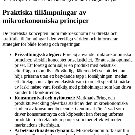
Praktiska tillämpningar av
mikroekonomiska principer
De teoretiska koncepten inom mikroekonomi har direkta och
kraftfulla tillämpningar i den verkliga världen och informerar
strategier för både företag och regeringar.
Prissättningsstrategier:
Företag använder mikroekonomiska
principer, särskilt konceptet priselasticitet, för att sätta optimala
priser. Ett företag som säljer en produkt med oelastisk
efterfrågan (som livsnödvändiga läkemedel) vet att det kan
höja priserna utan ett betydande tapp i försäljningen, medan
ett företag som säljer en elastisk vara (som ett specifikt märke
av läsk) måste vara försiktig med prishöjningar som kan driva
kunder till konkurrenter.
Konsumentval och nyttoteori:
Marknadsföring och
produktutveckling påverkas starkt av den mikroekonomiska
studien av konsumentbeteende. Genom att förstå vad som
driver konsumentnytta och köpbeslut kan företag utforma
produkter och reklamkampanjer som mer effektivt möter
marknadens efterfrågan.
Arbetsmarknadens dynamik:
Mikroekonomi förklarar hur