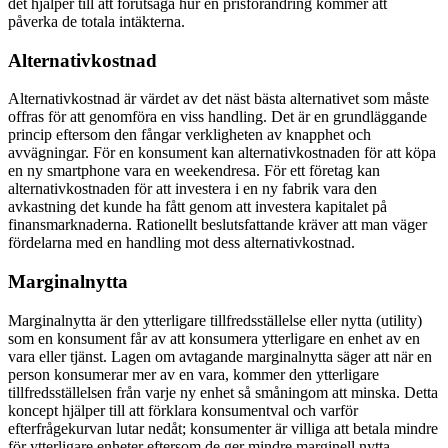
det hjälper till att förutsäga hur en prisförändring kommer att
påverka de totala intäkterna.
Alternativkostnad
Alternativkostnad är värdet av det näst bästa alternativet som måste
offras för att genomföra en viss handling. Det är en grundläggande
princip eftersom den fångar verkligheten av knapphet och
avvägningar. För en konsument kan alternativkostnaden för att köpa
en ny smartphone vara en weekendresa. För ett företag kan
alternativkostnaden för att investera i en ny fabrik vara den
avkastning det kunde ha fått genom att investera kapitalet på
finansmarknaderna. Rationellt beslutsfattande kräver att man väger
fördelarna med en handling mot dess alternativkostnad.
Marginalnytta
Marginalnytta är den ytterligare tillfredsställelse eller nytta (utility)
som en konsument får av att konsumera ytterligare en enhet av en
vara eller tjänst. Lagen om avtagande marginalnytta säger att när en
person konsumerar mer av en vara, kommer den ytterligare
tillfredsställelsen från varje ny enhet så småningom att minska. Detta
koncept hjälper till att förklara konsumentval och varför
efterfrågekurvan lutar nedåt; konsumenter är villiga att betala mindre
för ytterligare enheter eftersom de ger mindre marginell nytta.