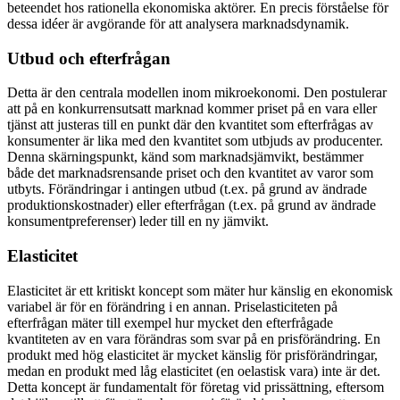
beteendet hos rationella ekonomiska aktörer. En precis förståelse för
dessa idéer är avgörande för att analysera marknadsdynamik.
Utbud och efterfrågan
Detta är den centrala modellen inom mikroekonomi. Den postulerar
att på en konkurrensutsatt marknad kommer priset på en vara eller
tjänst att justeras till en punkt där den kvantitet som efterfrågas av
konsumenter är lika med den kvantitet som utbjuds av producenter.
Denna skärningspunkt, känd som marknadsjämvikt, bestämmer
både det marknadsrensande priset och den kvantitet av varor som
utbyts. Förändringar i antingen utbud (t.ex. på grund av ändrade
produktionskostnader) eller efterfrågan (t.ex. på grund av ändrade
konsumentpreferenser) leder till en ny jämvikt.
Elasticitet
Elasticitet är ett kritiskt koncept som mäter hur känslig en ekonomisk
variabel är för en förändring i en annan. Priselasticiteten på
efterfrågan mäter till exempel hur mycket den efterfrågade
kvantiteten av en vara förändras som svar på en prisförändring. En
produkt med hög elasticitet är mycket känslig för prisförändringar,
medan en produkt med låg elasticitet (en oelastisk vara) inte är det.
Detta koncept är fundamentalt för företag vid prissättning, eftersom