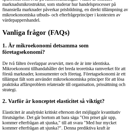
marknadsmikrostruktur, som studerar hur handelsprocesser på
finansiella marknader påverkar prisbildning, en direkt tillämpning av
mikroekonomiska utbuds- och efterfrågeprinciper i kontexten av
värdepappershandel.
Vanliga frågor (FAQs)
1. Är mikroekonomi detsamma som
företagsekonomi?
De två fälten överlappar avsevärt, men de är inte identiska.
Mikroekonomi tillhandahåller det breda teoretiska ramverket för att
förstå marknader, konsumenter och företag. Företagsekonomi är ett
tillämpat fält som använder mikroekonomiska principer för att lösa
praktiska affärsproblem relaterade till organisation, prissättning och
strategi.
2. Varför är konceptet elasticitet så viktigt?
Elasticitet är analytiskt kritiskt eftersom det möjliggör kvantitativ
förutsägelse. Det går bortom att bara säga "Om priset går upp,
kommer efterfrågan att sjunka," till att svara "Med hur mycket
kommer efterfrågan att sjunka?". Denna prediktiva kraft är