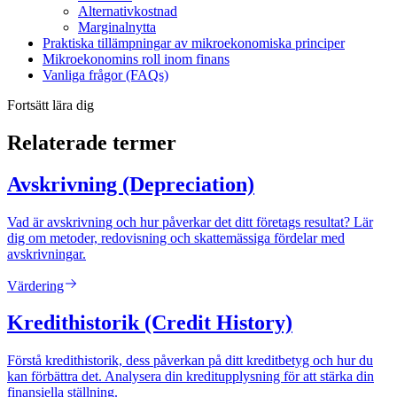
Alternativkostnad
Marginalnytta
Praktiska tillämpningar av mikroekonomiska principer
Mikroekonomins roll inom finans
Vanliga frågor (FAQs)
Fortsätt lära dig
Relaterade termer
Avskrivning (Depreciation)
Vad är avskrivning och hur påverkar det ditt företags resultat? Lär
dig om metoder, redovisning och skattemässiga fördelar med
avskrivningar.
Värdering
Kredithistorik (Credit History)
Förstå kredithistorik, dess påverkan på ditt kreditbetyg och hur du
kan förbättra det. Analysera din kreditupplysning för att stärka din
finansiella ställning.