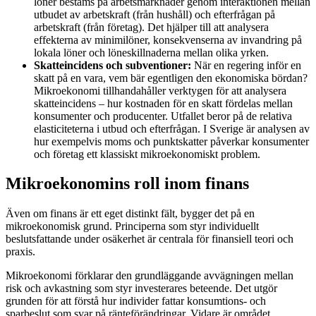
löner bestäms på arbetsmarknader genom interaktionen mellan
utbudet av arbetskraft (från hushåll) och efterfrågan på
arbetskraft (från företag). Det hjälper till att analysera
effekterna av minimilöner, konsekvenserna av invandring på
lokala löner och löneskillnaderna mellan olika yrken.
Skatteincidens och subventioner:
När en regering inför en
skatt på en vara, vem bär egentligen den ekonomiska bördan?
Mikroekonomi tillhandahåller verktygen för att analysera
skatteincidens – hur kostnaden för en skatt fördelas mellan
konsumenter och producenter. Utfallet beror på de relativa
elasticiteterna i utbud och efterfrågan. I Sverige är analysen av
hur exempelvis moms och punktskatter påverkar konsumenter
och företag ett klassiskt mikroekonomiskt problem.
Mikroekonomins roll inom finans
Även om finans är ett eget distinkt fält, bygger det på en
mikroekonomisk grund. Principerna som styr individuellt
beslutsfattande under osäkerhet är centrala för finansiell teori och
praxis.
Mikroekonomi förklarar den grundläggande avvägningen mellan
risk och avkastning som styr investerares beteende. Det utgör
grunden för att förstå hur individer fattar konsumtions- och
sparbeslut som svar på ränteförändringar. Vidare är området