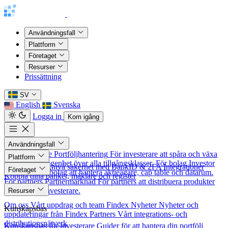
Användningsfall
Plattform
Företaget
Resurser
Prissättning
SV
English
Svenska
Logga in
Kom igång
Användningsfall
För investerare
Portföljhantering
För investerare att spåra och växa
Plattform
sitt nettoförmögenhet över alla tillgångsklasser.
För bolag
Investor
Säkerhet
Banknivå säkerhet med BankID & 2FA
Integrationer
Företaget
Relations
För bolag att hantera aktieägare, cap table och datarum.
Koppla dina banker, mäklare och register
För partners
Partnermarknad
För partners att distribuera produkter
Om oss
till nordiska investerare.
Resurser
Om oss
Vårt uppdrag och team
Findex Nyheter
Nyheter och
Kunskapsbas
uppdateringar från Findex
Partners
Vårt integrations- och
distributionsnätverk
Kunskapsbas för investerare
Guider för att hantera din portfölj