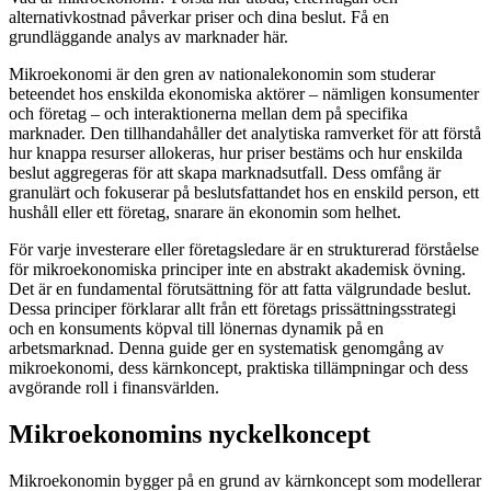
alternativkostnad påverkar priser och dina beslut. Få en
grundläggande analys av marknader här.
Mikroekonomi är den gren av nationalekonomin som studerar
beteendet hos enskilda ekonomiska aktörer – nämligen konsumenter
och företag – och interaktionerna mellan dem på specifika
marknader. Den tillhandahåller det analytiska ramverket för att förstå
hur knappa resurser allokeras, hur priser bestäms och hur enskilda
beslut aggregeras för att skapa marknadsutfall. Dess omfång är
granulärt och fokuserar på beslutsfattandet hos en enskild person, ett
hushåll eller ett företag, snarare än ekonomin som helhet.
För varje investerare eller företagsledare är en strukturerad förståelse
för mikroekonomiska principer inte en abstrakt akademisk övning.
Det är en fundamental förutsättning för att fatta välgrundade beslut.
Dessa principer förklarar allt från ett företags prissättningsstrategi
och en konsuments köpval till lönernas dynamik på en
arbetsmarknad. Denna guide ger en systematisk genomgång av
mikroekonomi, dess kärnkoncept, praktiska tillämpningar och dess
avgörande roll i finansvärlden.
Mikroekonomins nyckelkoncept
Mikroekonomin bygger på en grund av kärnkoncept som modellerar