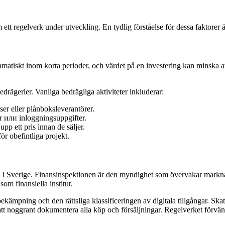
 ett regelverk under utveckling. En tydlig förståelse för dessa faktorer
ramatiskt inom korta perioder, och värdet på en investering kan minska a
bedrägerier. Vanliga bedrägliga aktiviteter inkluderar:
er eller plånboksleverantörer.
ar или inloggningsuppgifter.
pp ett pris innan de säljer.
ör obefintliga projekt.
i Sverige. Finansinspektionen är den myndighet som övervakar marknade
om finansiella institut.
ämpning och den rättsliga klassificeringen av digitala tillgångar. Skatte
tt noggrant dokumentera alla köp och försäljningar. Regelverket förvänta