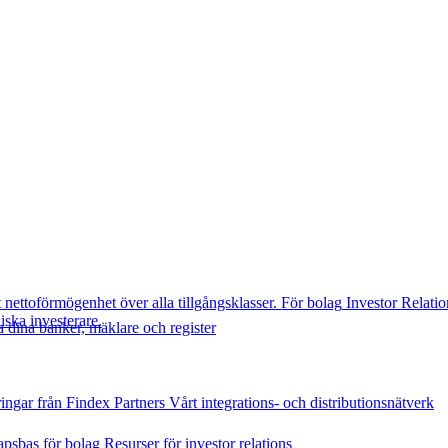
t nettoförmögenhet över alla tillgångsklasser.
För bolag
Investor Relatio
diska investerare.
 dina banker, mäklare och register
ingar från Findex
Partners
Vårt integrations- och distributionsnätverk
psbas för bolag
Resurser för investor relations