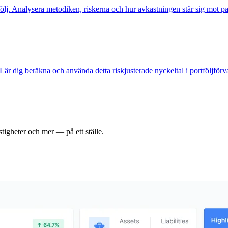
rtfölj. Analysera metodiken, riskerna och hur avkastningen står sig mot pas
Lär dig beräkna och använda detta riskjusterade nyckeltal i portföljförv
tigheter och mer — på ett ställe.