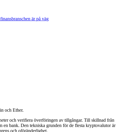
 finansbranschen är på väg
oin och Ether.
eter och verifiera överföringen av tillgångar. Till skillnad från
om en bank. Den tekniska grunden för de flesta kryptovalutor är
parens och oföränderlighet.