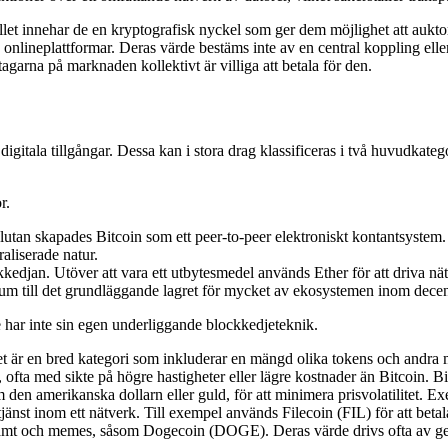
ället innehar de en kryptografisk nyckel som ger dem möjlighet att auktori
ka onlineplattformar. Deras värde bestäms inte av en central koppling e
agarna på marknaden kollektivt är villiga att betala för den.
digitala tillgångar. Dessa kan i stora drag klassificeras i två huvudkateg
r.
tan skapades Bitcoin som ett peer-to-peer elektroniskt kontantsystem. 
aliserade natur.
djan. Utöver att vara ett utbytesmedel används Ether för att driva nät
um till det grundläggande lagret för mycket av ekosystemen inom decen
 har inte sin egen underliggande blockkedjeteknik.
t är en bred kategori som inkluderar en mängd olika tokens och andra 
ofta med sikte på högre hastigheter eller lägre kostnader än Bitcoin. 
åsom den amerikanska dollarn eller guld, för att minimera prisvolatili
 tjänst inom ett nätverk. Till exempel används Filecoin (FIL) för att betal
skämt och memes, såsom Dogecoin (DOGE). Deras värde drivs ofta av ge