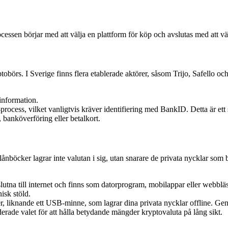
ocessen börjar med att välja en plattform för köp och avslutas med att vä
ptobörs. I Sverige finns flera etablerade aktörer, såsom Trijo, Safello o
information.
ess, vilket vanligtvis kräver identifiering med BankID. Detta är ett 
 banköverföring eller betalkort.
Plånböcker lagrar inte valutan i sig, utan snarare de privata nycklar so
utna till internet och finns som datorprogram, mobilappar eller webblä
isk stöld.
r, liknande ett USB-minne, som lagrar dina privata nycklar offline. Gen
ade valet för att hålla betydande mängder kryptovaluta på lång sikt.