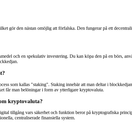
lket gör den nästan omöjlig att förfalska. Den fungerar på ett decentrali
gsmedel och en spekulativ investering. Du kan köpa den på en börs, anvä
ockkedjan.
t?
rocess som kallas "staking". Staking innebär att man deltar i blockkedjan
rket får man belöningar i form av ytterligare kryptovaluta.
 om kryptovaluta?
igital tillgång vars säkerhet och funktion beror på kryptografiska princi
onella, centraliserade finansiella system.