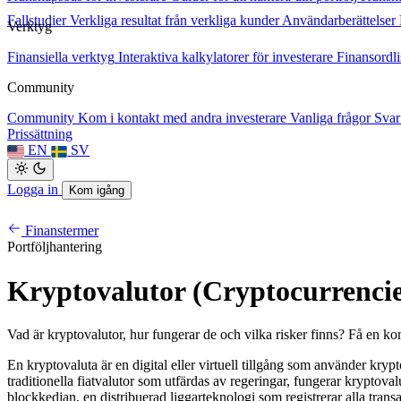
Fallstudier
Verkliga resultat från verkliga kunder
Användarberättelser
Verktyg
Finansiella verktyg
Interaktiva kalkylatorer för investerare
Finansordli
Community
Community
Kom i kontakt med andra investerare
Vanliga frågor
Svar
Prissättning
EN
SV
Logga in
Kom igång
Finanstermer
Portföljhantering
Kryptovalutor (Cryptocurrencie
Vad är kryptovalutor, hur fungerar de och vilka risker finns? Få en komp
En kryptovaluta är en digital eller virtuell tillgång som använder krypto
traditionella fiatvalutor som utfärdas av regeringar, fungerar kryptov
blockkedjan, en distribuerad liggarteknologi som registrerar alla transa