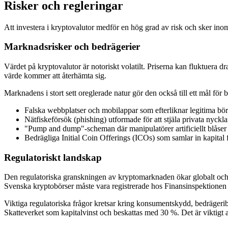
Risker och regleringar
Att investera i kryptovalutor medför en hög grad av risk och sker inom
Marknadsrisker och bedrägerier
Värdet på kryptovalutor är notoriskt volatilt. Priserna kan fluktuera d
värde kommer att återhämta sig.
Marknadens i stort sett oreglerade natur gör den också till ett mål för 
Falska webbplatser och mobilappar som efterliknar legitima börs
Nätfiskeförsök (phishing) utformade för att stjäla privata nyckl
"Pump and dump"-scheman där manipulatörer artificiellt blåser u
Bedrägliga Initial Coin Offerings (ICOs) som samlar in kapital f
Regulatoriskt landskap
Den regulatoriska granskningen av kryptomarknaden ökar globalt och 
Svenska kryptobörser måste vara registrerade hos Finansinspektionen s
Viktiga regulatoriska frågor kretsar kring konsumentskydd, bedrägeribek
Skatteverket som kapitalvinst och beskattas med 30 %. Det är viktigt a