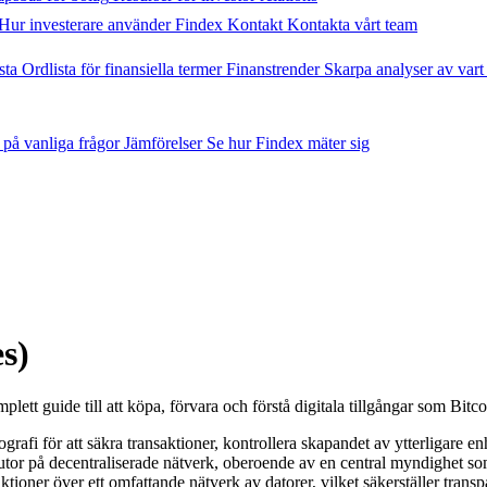
Hur investerare använder Findex
Kontakt
Kontakta vårt team
sta
Ordlista för finansiella termer
Finanstrender
Skarpa analyser av vart
 på vanliga frågor
Jämförelser
Se hur Findex mäter sig
s)
lett guide till att köpa, förvara och förstå digitala tillgångar som Bitc
grafi för att säkra transaktioner, kontrollera skapandet av ytterligare enh
alutor på decentraliserade nätverk, oberoende av en central myndighet s
ktioner över ett omfattande nätverk av datorer, vilket säkerställer trans