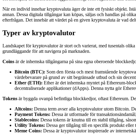
När en individ innehar kryptovaluta äger de inte ett fysiskt objekt. Ist
annan. Dessa digitala tillgångar kan köpas, säljas och handlas på oli
efterfrågan. Det innebär att värdet på en given kryptovaluta är vad delt
Typer av kryptovalutor
Landskapet för kryptovalutor är stort och varierat, med tusentals olika 
grundläggande för att navigera på marknaden.
Coins
är de inhemska tillgångarna på sina egna oberoende blockkedjo
Bitcoin (BTC):
Som den första och mest framstående kryptovalu
värdebevarare på grund av sitt begränsade utbud och sin decentr
Ether (ETH):
Ether är det inhemska myntet på Ethereum-blockke
decentraliserade applikationer (dApps). Denna nytta gör Ethere
Tokens
är byggda ovanpå befintliga blockkedjor, oftast Ethereum. De
Altcoins:
Denna term avser alla kryptovalutor utom Bitcoin. De
Payment Tokens:
Dessa är utformade för transaktionsändamål, 
Stablecoins:
Dessa tokens är knutna till en stabil tillgång, s
Utility Tokens:
Dessa ger tillgång till en specifik produkt eller
Meme Coins:
Dessa är kryptovalutor inspirerade av internet