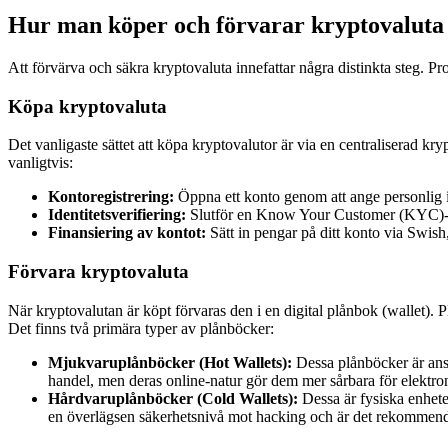
Hur man köper och förvarar kryptovaluta
Att förvärva och säkra kryptovaluta innefattar några distinkta steg. Pr
Köpa kryptovaluta
Det vanligaste sättet att köpa kryptovalutor är via en centraliserad kry
vanligtvis:
Kontoregistrering:
Öppna ett konto genom att ange personlig 
Identitetsverifiering:
Slutför en Know Your Customer (KYC)-proc
Finansiering av kontot:
Sätt in pengar på ditt konto via Swish,
Förvara kryptovaluta
När kryptovalutan är köpt förvaras den i en digital plånbok (wallet). 
Det finns två primära typer av plånböcker:
Mjukvaruplånböcker (Hot Wallets):
Dessa plånböcker är ansl
handel, men deras online-natur gör dem mer sårbara för elektron
Hårdvaruplånböcker (Cold Wallets):
Dessa är fysiska enhete
en överlägsen säkerhetsnivå mot hacking och är det rekommender