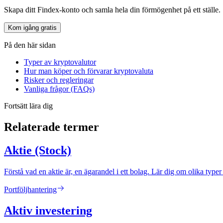
Skapa ditt Findex-konto och samla hela din förmögenhet på ett ställe.
Kom igång gratis
På den här sidan
Typer av kryptovalutor
Hur man köper och förvarar kryptovaluta
Risker och regleringar
Vanliga frågor (FAQs)
Fortsätt lära dig
Relaterade termer
Aktie (Stock)
Förstå vad en aktie är, en ägarandel i ett bolag. Lär dig om olika typer
Portföljhantering
Aktiv investering