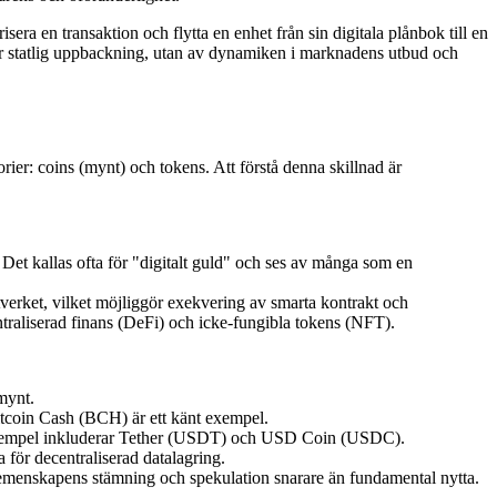
sera en transaktion och flytta en enhet från sin digitala plånbok till en
ller statlig uppbackning, utan av dynamiken i marknadens utbud och
orier: coins (mynt) och tokens. Att förstå denna skillnad är
Det kallas ofta för "digitalt guld" och ses av många som en
verket, vilket möjliggör exekvering av smarta kontrakt och
traliserad finans (DeFi) och icke-fungibla tokens (NFT).
mynt.
Bitcoin Cash (BCH) är ett känt exempel.
tet. Exempel inkluderar Tether (USDT) och USD Coin (USDC).
a för decentraliserad datalagring.
menskapens stämning och spekulation snarare än fundamental nytta.