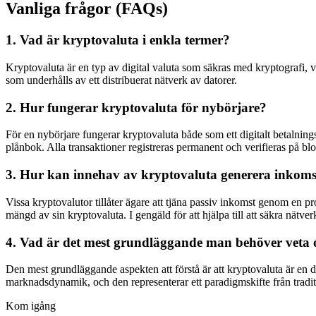
Vanliga frågor (FAQs)
1. Vad är kryptovaluta i enkla termer?
Kryptovaluta är en typ av digital valuta som säkras med kryptografi, vi
som underhålls av ett distribuerat nätverk av datorer.
2. Hur fungerar kryptovaluta för nybörjare?
För en nybörjare fungerar kryptovaluta både som ett digitalt betalnin
plånbok. Alla transaktioner registreras permanent och verifieras på bl
3. Hur kan innehav av kryptovaluta generera inkoms
Vissa kryptovalutor tillåter ägare att tjäna passiv inkomst genom en p
mängd av sin kryptovaluta. I gengäld för att hjälpa till att säkra nätve
4. Vad är det mest grundläggande man behöver veta
Den mest grundläggande aspekten att förstå är att kryptovaluta är en d
marknadsdynamik, och den representerar ett paradigmskifte från traditi
Kom igång