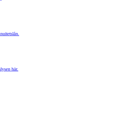
nuitetslån.
lysen här.