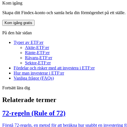
Kom igång
Skapa ditt Findex-konto och samla hela din förmögenhet på ett ställe.
Kom igång gratis
På den här sidan
Typer av ETF:er
Aktie-ETF:er
Ränte-ETF:er
Råvaru-ETF:er
Sektor-ETF:er
Fördelar och risker med att investera i ETF:er
Hur man investerar i ETF:er
Vanliga frågor (FAQs)
Fortsätt lära dig
Relaterade termer
72-regeln (Rule of 72)
Förstå 72-regeln, en metod för att beräkna hur snabbt en investering 