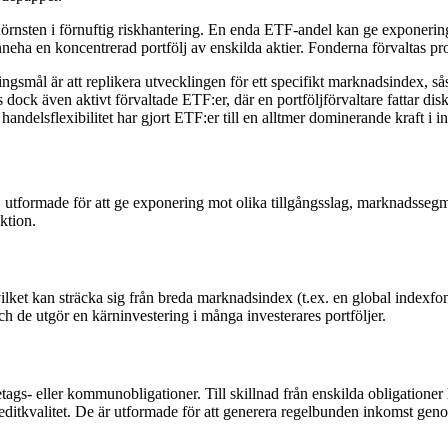
örnsten i förnuftig riskhantering. En enda ETF-andel kan ge exponering 
neha en koncentrerad portfölj av enskilda aktier. Fonderna förvaltas pro
teringsmål är att replikera utvecklingen för ett specifikt marknadsindex
 dock även aktivt förvaltade ETF:er, där en portföljförvaltare fattar diskr
ndelsflexibilitet har gjort ETF:er till en alltmer dominerande kraft i i
tformade för att ge exponering mot olika tillgångsslag, marknadssegment
ktion.
ket kan sträcka sig från breda marknadsindex (t.ex. en global indexfond) ti
och de utgör en kärninvestering i många investerares portföljer.
tags- eller kommunobligationer. Till skillnad från enskilda obligationer
reditkvalitet. De är utformade för att generera regelbunden inkomst gen