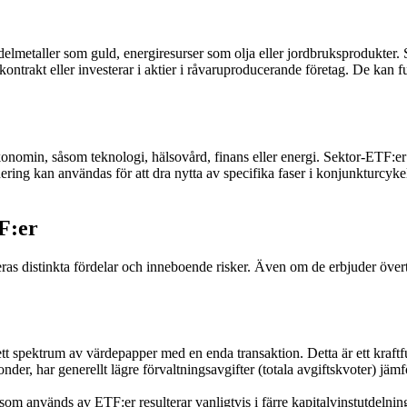
elmetaller som guld, energiresurser som olja eller jordbruksprodukter.
trakt eller investerar i aktier i råvaruproducerande företag. De kan fun
konomin, såsom teknologi, hälsovård, finans eller energi. Sektor-ETF:er t
ng kan användas för att dra nytta av specifika faser i konjunkturcykeln 
TF:er
s distinkta fördelar och inneboende risker. Även om de erbjuder överty
tt spektrum av värdepapper med en enda transaktion. Detta är ett kraftfu
nder, har generellt lägre förvaltningsavgifter (totala avgiftskvoter) jämf
 används av ETF:er resulterar vanligtvis i färre kapitalvinstutdelninga