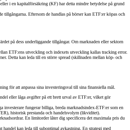
eller i en kapitalförsäkring (KF) har detta mindre betydelse på grund
ande tillgångarna. Eftersom de handlas på börser kan ETF:er köpas och
ärdet på dess underliggande tillgångar. Om marknaden eller sektorn
mellan ETF:ens utveckling och indexets utveckling kallas tracking error.
r. Detta kan leda till en större spread (skillnaden mellan köp- och
g för att anpassa sina investeringsval till sina finansiella mål.
el eller låga avgifter på ett brett urval av ETF:er, vilket gör
ga investerare fungerar billiga, breda marknadsindex-ETF:er som en
TER), historisk prestanda och handelsvolym (likviditet).
arknadsordrar. En limitorder låter dig specificera det maximala pris du
 handel kan leda till suboptimal avkastning. En strategi med