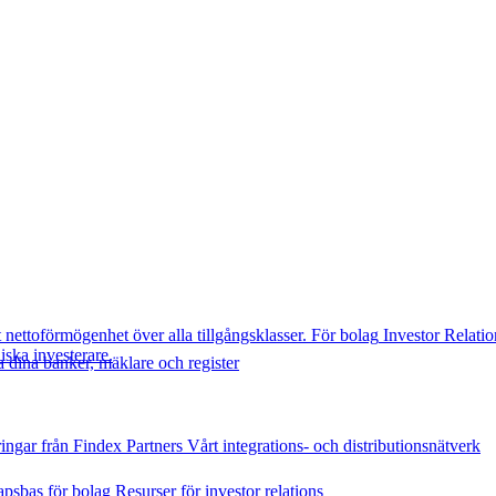
t nettoförmögenhet över alla tillgångsklasser.
För bolag
Investor Relatio
diska investerare.
 dina banker, mäklare och register
ingar från Findex
Partners
Vårt integrations- och distributionsnätverk
psbas för bolag
Resurser för investor relations