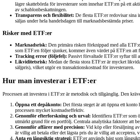
lägre skattebörda för investerare som innehar ETF:en på ett akt
av schablonbeskattningen.
Transparens och flexibilitet:
De flesta ETF:er redovisar sina i
säljas under hela handelsdagen till marknadsbestämda priser.
Risker med ETF:er
Marknadsrisk:
Den primära risken förknippad med alla ETF:er
som ETF:en följer sjunker, kommer även värdet på ETF:en att f
Tracking error (följefel):
Passivt förvaltade ETF:er syftar till
Likviditetsrisk:
Medan de flesta stora ETF:er är mycket likvida,
säljpris), vilket utgör en transaktionskostnad för investeraren.
Hur man investerar i ETF:er
Processen att investera i ETF:er är metodisk och tillgänglig. Den kräve
Öppna ett depåkonto:
Det första steget är att öppna ett konto 
processen mycket kostnadseffektiv.
Genomför efterforskning och urval:
Identifiera ETF:er som ö
utmärkt grund för en portfölj. Centrala analytiska faktorer att 
Genomför affärer med precision:
Vid köp eller försäljning av
är villig att betala eller det lägsta pris du är villig att acceptera
Anta en långsiktig strategi:
ETF:er används bäst som långsikti