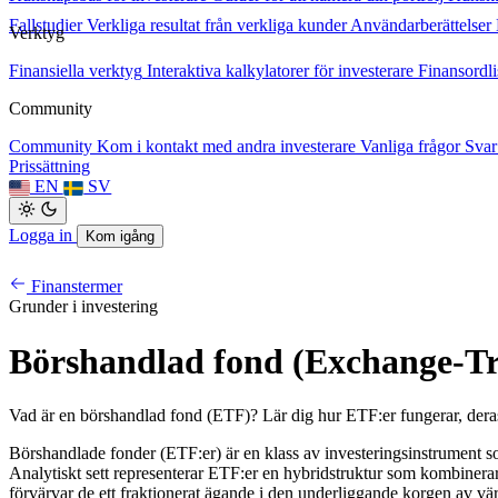
Fallstudier
Verkliga resultat från verkliga kunder
Användarberättelser
Verktyg
Finansiella verktyg
Interaktiva kalkylatorer för investerare
Finansordli
Community
Community
Kom i kontakt med andra investerare
Vanliga frågor
Svar
Prissättning
EN
SV
Logga in
Kom igång
Finanstermer
Grunder i investering
Börshandlad fond (Exchange-T
Vad är en börshandlad fond (ETF)? Lär dig hur ETF:er fungerar, deras
Börshandlade fonder (ETF:er) är en klass av investeringsinstrument som sa
Analytiskt sett representerar ETF:er en hybridstruktur som kombinerar
förvärvar de ett fraktionerat ägande i den underliggande korgen av vä