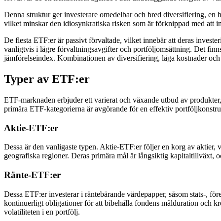
Denna struktur ger investerare omedelbar och bred diversifiering, en h
vilket minskar den idiosynkratiska risken som är förknippad med att in
De flesta ETF:er är passivt förvaltade, vilket innebär att deras inves
vanligtvis i lägre förvaltningsavgifter och portföljomsättning. Det finns
jämförelseindex. Kombinationen av diversifiering, låga kostnader och ha
Typer av ETF:er
ETF-marknaden erbjuder ett varierat och växande utbud av produkter, u
primära ETF-kategorierna är avgörande för en effektiv portföljkonstru
Aktie-ETF:er
Dessa är den vanligaste typen. Aktie-ETF:er följer en korg av aktier, vil
geografiska regioner. Deras primära mål är långsiktig kapitaltillväxt, 
Ränte-ETF:er
Dessa ETF:er investerar i räntebärande värdepapper, såsom stats-, före
kontinuerligt obligationer för att bibehålla fondens målduration och k
volatiliteten i en portfölj.