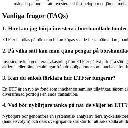
månadssparande – att investera ett fast belopp med jämna mellan
Vanliga frågor (FAQs)
1. Hur kan jag börja investera i börshandlade fonder
ETF:er handlas på börser och kan köpas via de flesta nätmäklare, bank
2. På vilka sätt kan man tjäna pengar på börshandla
Investerare kan generera avkastning från ETF:er på två primära sätt: 
aktierna eller räntebetalningar från de obligationer som innehas i fond
3. Kan du enkelt förklara hur ETF:er fungerar?
En ETF är en typ av fond som innehar en samling tillgångar, såsom akti
diversifierad portfölj i en enda transaktion.
4. Vad bör nybörjare tänka på när de väljer en ETF?
Nybörjare bör genomföra en systematisk analys av flera nyckelfaktorer: 
(handelsvolym) och dess övergripande struktur för att säkerställa att 