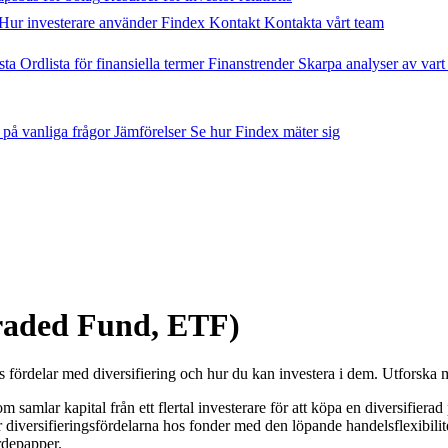
Hur investerare använder Findex
Kontakt
Kontakta vårt team
sta
Ordlista för finansiella termer
Finanstrender
Skarpa analyser av vart
 på vanliga frågor
Jämförelser
Se hur Findex mäter sig
raded Fund, ETF)
 fördelar med diversifiering och hur du kan investera i dem. Utforska m
mlar kapital från ett flertal investerare för att köpa en diversifierad po
 diversifieringsfördelarna hos fonder med den löpande handelsflexibilit
rdepapper.