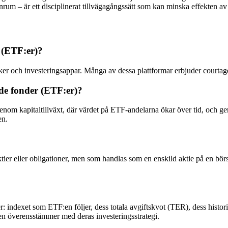
rum – är ett disciplinerat tillvägagångssätt som kan minska effekten av
 (ETF:er)?
er och investeringsappar. Många av dessa plattformar erbjuder courtagef
de fonder (ETF:er)?
genom kapitaltillväxt, där värdet på ETF-andelarna ökar över tid, och 
en.
er eller obligationer, men som handlas som en enskild aktie på en börs. D
indexet som ETF:en följer, dess totala avgiftskvot (TER), dess historiska
den överensstämmer med deras investeringsstrategi.