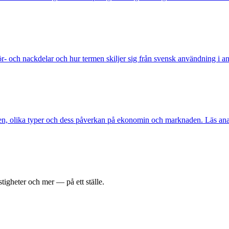
r- och nackdelar och hur termen skiljer sig från svensk användning i an
onen, olika typer och dess påverkan på ekonomin och marknaden. Läs ana
tigheter och mer — på ett ställe.