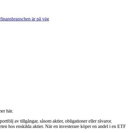
 finansbranschen är på väg
er här.
rtfölj av tillgångar, såsom aktier, obligationer eller råvaror.
eten hos enskilda aktier. När en investerare köper en andel i en ETF