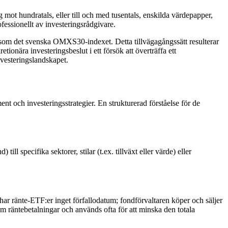
mot hundratals, eller till och med tusentals, enskilda värdepapper,
fessionellt av investeringsrådgivare.
, såsom det svenska OMXS30-indexet. Detta tillvägagångssätt resulterar
etionära investeringsbeslut i ett försök att överträffa ett
nvesteringslandskapet.
 och investeringsstrategier. En strukturerad förståelse för de
ll specifika sektorer, stilar (t.ex. tillväxt eller värde) eller
 har ränte-ETF:er inget förfallodatum; fondförvaltaren köper och säljer
om räntebetalningar och används ofta för att minska den totala