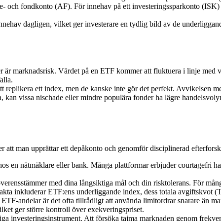
ie- och fondkonto (AF). För innehav på ett investeringssparkonto (ISK) 
nnehav dagligen, vilket ger investerare en tydlig bild av de underligg
 är marknadsrisk. Värdet på en ETF kommer att fluktuera i linje med v
alla.
 att replikera ett index, men de kanske inte gör det perfekt. Avvikelsen 
 kan vissa nischade eller mindre populära fonder ha lägre handelsvolyme
r att man upprättar ett depåkonto och genomför disciplinerad efterforsknin
hos en nätmäklare eller bank. Många plattformar erbjuder courtagefri hand
verensstämmer med dina långsiktiga mål och din risktolerans. För mån
beakta inkluderar ETF:ens underliggande index, dess totala avgiftskvot (
 ETF-andelar är det ofta tillrådligt att använda limitordrar snarare än m
, vilket ger större kontroll över exekveringspriset.
ga investeringsinstrument. Att försöka tajma marknaden genom frekvent